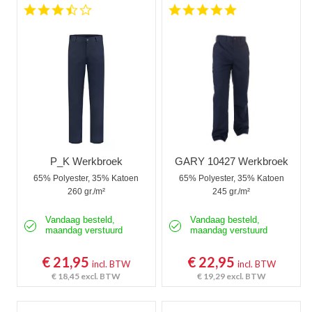
3.7 star rating
5.0 star rating
Kniebeschermers
Accessoires
Waadbroeken
P_K Werkbroek
GARY 10427 Werkbroek
65% Polyester, 35% Katoen
65% Polyester, 35% Katoen
260 gr./m²
245 gr./m²
Vandaag besteld,
Vandaag besteld,
maandag verstuurd
maandag verstuurd
€ 21,95
€ 22,95
incl. BTW
incl. BTW
€ 18,45
excl. BTW
€ 19,29
excl. BTW