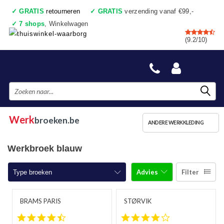
✓
GRATIS
retourneren
✓
GRATIS
verzending vanaf €99,-
✓
7 shops
, Winkelwagen
✓
Voor 17:00 uur besteld, vandaag verzonden
(9.2/10)
✓
Achteraf betalen
✓
Ook een échte winkel
Werk
broeken.be
ANDERE WERKKLEDING
Werkbroek blauw
Advies
Filter
Type broeken
Werkbroeken
BRAMS PARIS
STØRVIK
4.5 star rating
4.1 star rating
Werkbroeken met kniestukken