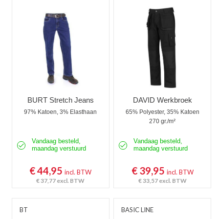
Werkjeans
Korte Werkbroeken
Stretch Werkbroeken
Veiligheidsbroeken
Schildersbroeken
BURT Stretch Jeans
DAVID Werkbroek
97% Katoen, 3% Elasthaan
65% Polyester, 35% Katoen
Brandvertragende broeken
270 gr./m²
Thermobroeken
Vandaag besteld,
Vandaag besteld,
maandag verstuurd
maandag verstuurd
Dames Werkbroeken
€ 44,95
€ 39,95
incl. BTW
incl. BTW
Zaagbroeken
€ 37,77
excl. BTW
€ 33,57
excl. BTW
Regenbroeken
BT
BASIC LINE
Onderbroeken