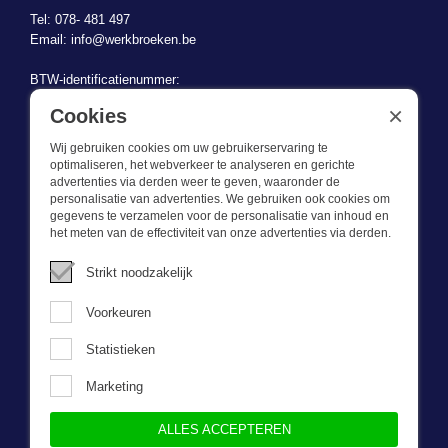
Tel: 078- 481 497
Email:
info@werkbroeken.be
BTW-identificatienummer:
BE 0721.730.280
×
Cookies
Wij gebruiken cookies om uw gebruikerservaring te
optimaliseren, het webverkeer te analyseren en gerichte
advertenties via derden weer te geven, waaronder de
personalisatie van advertenties. We gebruiken ook cookies om
gegevens te verzamelen voor de personalisatie van inhoud en
Wat we doen
het meten van de effectiviteit van onze advertenties via derden.
Deze webshop is onderdeel van BEVAZET BV. Bevazet levert al
Strikt noodzakelijk
sinds 1983 bedrijfskleding aan grote en kleinere ondernemingen.
We hebben een eigen winkel/showroom in Brandwijk. Onze klanten
Voorkeuren
bieden we kwalitatief goede en sterke bedrijfskleding tegen een
scherpe prijs. Onze service is snel, we zijn voorraadhoudend,
Statistieken
daarnaast leveren we bedrijfskleding op maat, ontworpen door onze
eigen ontwerpster. Neem gerust contact met ons op.
Marketing
ALLES ACCEPTEREN