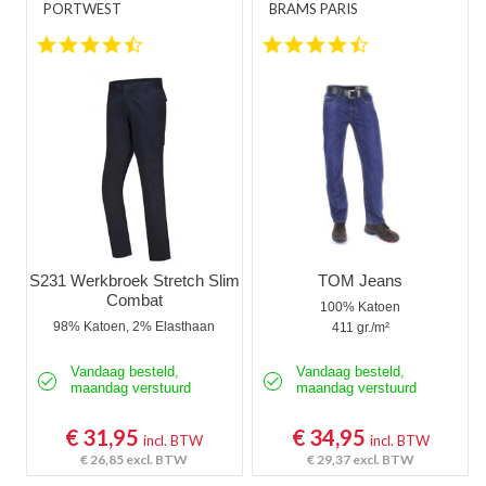
PORTWEST
BRAMS PARIS
4.5 star rating
4.3 star rating
S231 Werkbroek Stretch Slim
TOM Jeans
Combat
100% Katoen
98% Katoen, 2% Elasthaan
411 gr./m²
Vandaag besteld,
Vandaag besteld,
maandag verstuurd
maandag verstuurd
€ 31,95
€ 34,95
incl. BTW
incl. BTW
€ 26,85
excl. BTW
€ 29,37
excl. BTW