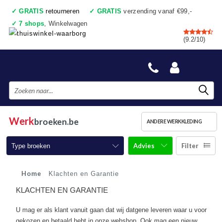
✓
GRATIS
retourneren
✓
GRATIS
verzending vanaf €99,-
✓
7 shops
, Winkelwagen
✓
Voor 17:00 uur besteld, vandaag verzonden
(9.2/10)
✓
Achteraf betalen
✓
Ook een échte winkel
Werk
broeken.be
ANDERE WERKKLEDING
Advies
Filter
Type broeken
Werkbroeken
Home
Klachten en Garantie
KLACHTEN EN GARANTIE
Werkbroeken met kniestukken
U mag er als klant vanuit gaan dat wij datgene leveren waar u voor
Werkjeans
gekozen en betaald hebt in onze webshop. Ook mag een nieuw