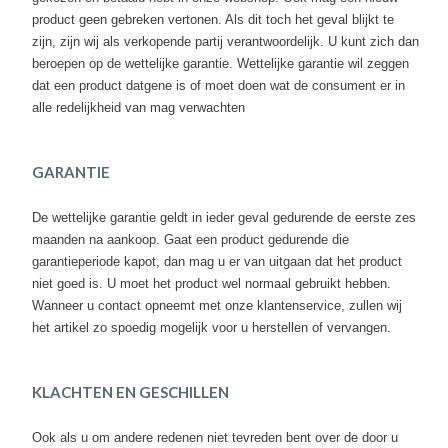
Korte Werkbroeken
product geen gebreken vertonen. Als dit toch het geval blijkt te
zijn, zijn wij als verkopende partij verantwoordelijk. U kunt zich dan
Stretch Werkbroeken
beroepen op de wettelijke garantie. Wettelijke garantie wil zeggen
dat een product datgene is of moet doen wat de consument er in
Veiligheidsbroeken
alle redelijkheid van mag verwachten
Schildersbroeken
GARANTIE
Brandvertragende broeken
De wettelijke garantie geldt in ieder geval gedurende de eerste zes
Thermobroeken
maanden na aankoop. Gaat een product gedurende die
garantieperiode kapot, dan mag u er van uitgaan dat het product
Dames Werkbroeken
niet goed is. U moet het product wel normaal gebruikt hebben.
Wanneer u contact opneemt met onze klantenservice, zullen wij
Zaagbroeken
het artikel zo spoedig mogelijk voor u herstellen of vervangen.
Regenbroeken
Onderbroeken
KLACHTEN EN GESCHILLEN
Kniebeschermers
Ook als u om andere redenen niet tevreden bent over de door u