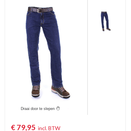
Korte Werkbroeken
Stretch Werkbroeken
Veiligheidsbroeken
Schildersbroeken
Brandvertragende broeken
Thermobroeken
Dames Werkbroeken
Zaagbroeken
Regenbroeken
Draai door te slepen

Onderbroeken
€
79,95
Kniebeschermers
incl. BTW