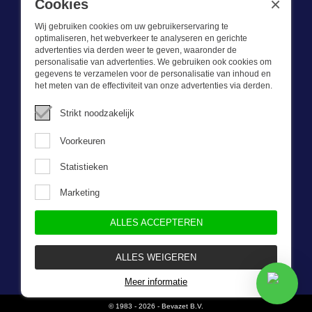
×
Cookies
Wij gebruiken cookies om uw gebruikerservaring te
optimaliseren, het webverkeer te analyseren en gerichte
advertenties via derden weer te geven, waaronder de
personalisatie van advertenties. We gebruiken ook cookies om
gegevens te verzamelen voor de personalisatie van inhoud en
Wat we doen
het meten van de effectiviteit van onze advertenties via derden.
Deze webshop is onderdeel van BEVAZET BV. Bevazet levert al
Strikt noodzakelijk
sinds 1983 bedrijfskleding aan grote en kleinere ondernemingen.
We hebben een eigen winkel/showroom in Brandwijk. Onze klanten
Voorkeuren
bieden we kwalitatief goede en sterke bedrijfskleding tegen een
scherpe prijs. Onze service is snel, we zijn voorraadhoudend,
Statistieken
daarnaast leveren we bedrijfskleding op maat, ontworpen door onze
eigen ontwerpster. Neem gerust contact met ons op.
Marketing
ALLES ACCEPTEREN
Nieuwsbrief
ALLES WEIGEREN
Meer informatie
© 1983 - 2026 - Bevazet B.V.