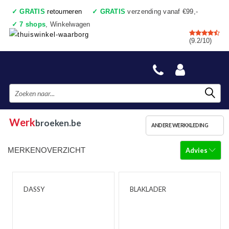
✓
GRATIS
retourneren
✓
GRATIS
verzending vanaf €99,-
✓
7 shops
, Winkelwagen
✓
Voor 17:00 uur besteld, vandaag verzonden
(9.2/10)
✓
Achteraf betalen
✓
Ook een échte winkel
Werk
broeken.be
ANDERE WERKKLEDING
MERKENOVERZICHT
Advies
DASSY
BLAKLADER