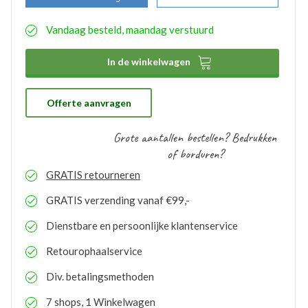
bedrukken. Middels onderstaande stappen kunt u
eenvoudig aangeven wat uw wensen hierbij zijn. De
Vandaag besteld, maandag verstuurd
aangemaakte bedrukkingsprofielen worden
automatisch opgeslagen binnen uw account. Hierdoor
hoeft u bij eventuele nabestellingen niet nogmaals het

In de winkelwagen
proces te doorlopen. De bestelde logo’s kunnen door
ons gratis op voorraad gehouden worden. Bij eventuele
nabestellingen is uw voorraad bekend en kunt u de
logo’s toepassen op elk gewenste artikel.
Offerte aanvragen
Grote aantallen bestellen? Bedrukken
of borduren?
GRATIS
retourneren
GRATIS
verzending vanaf €99,-
Dienstbare en persoonlijke klantenservice
Retourophaalservice
Div. betalingsmethoden
7 shops, 1 Winkelwagen