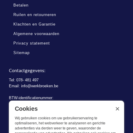
Betalen
Ruilen en retourneren
Klachten en Garantie
Algemene voorwaarden
Privacy statement
Sitemap
Contactgegevens:
Tel: 078- 481 497
Email:
info@werkbroeken.be
BTW-identificatienummer:
BE 0721.730.280
×
Cookies
Wij gebruiken cookies om uw gebruikerservaring te
optimaliseren, het webverkeer te analyseren en gerichte
advertenties via derden weer te geven, waaronder de