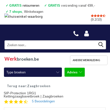
✓
GRATIS
retourneren
✓
GRATIS
verzending vanaf €99,-
✓
7 shops
, Winkelwagen
✓
Voor 17:00 uur besteld, vandaag verzonden
(9.2/10)
✓
Achteraf betalen
✓
Ook een échte winkel
Werk
broeken.be
ANDERE WERKKLEDING
Advies
Type broeken
Werkbroeken
Zaagbroeken
SIP-Protection 1RG1
Werkbroeken met kniestukken
Kettingzaagbavetbroek | Zaagbroeken
4.4
5 Beoordelingen
Werkjeans
star
rating