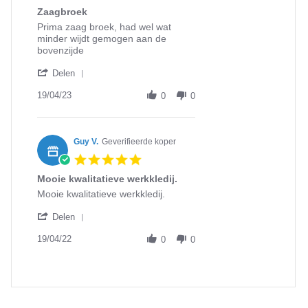
star
2024
Zaagbroek
rating
Review
review
Prima zaag broek, had wel wat
by
stating
minder wijdt gemogen aan de
Jaap
Zaagbroek
bovenzijde
K.
'
on
Delen
Share
19
Review
19/04/23
Apr
0
0
by
2023
Jaap
K.
on
Guy V.
Geverifieerde koper
19
5.0
Apr
star
2023
Mooie kwalitatieve werkkledij.
rating
Review
review
Mooie kwalitatieve werkkledij.
by
stating
'
Guy
Mooie
Delen
Share
V.
kwalitatieve
Review
19/04/22
on
werkkledij.
0
0
by
19
Guy
Apr
V.
2022
on
19