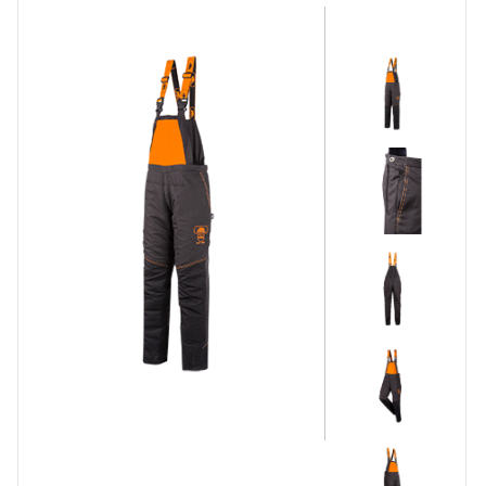
Korte Werkbroeken
Stretch Werkbroeken
Veiligheidsbroeken
Schildersbroeken
Brandvertragende broeken
Thermobroeken
Dames Werkbroeken
Zaagbroeken
Regenbroeken
Onderbroeken
Kniebeschermers