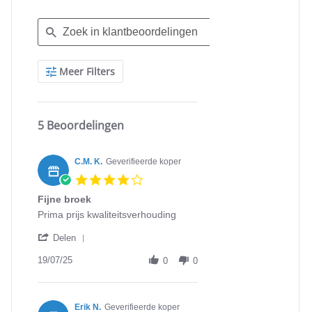
Search
Meer Filters
Reviews
5 Beoordelingen
C.M. K.
Geverifieerde koper
4.0
star
Fijne broek
rating
Review
review
Prima prijs kwaliteitsverhouding
by
stating
'
C.M.
Fijne
Delen
Share
K.
broek
Review
19/07/25
on
0
0
by
19
C.M.
Jul
K.
2025
on
Erik N.
Geverifieerde koper