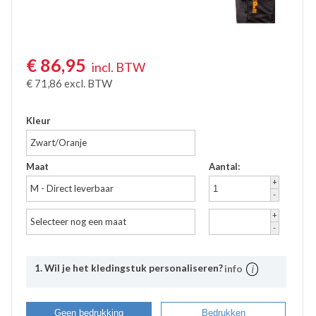
€
86,95
incl. BTW
€
71,86
excl. BTW
Kleur
Zwart/Oranje
Maat
Aantal:
+
M - Direct leverbaar
-
+
Selecteer nog een maat
-
1. Wil je het kledingstuk personaliseren?
info
Uitleg
Bij Bevazet kunt u uw bedrijfskleding ook laten
Geen bedrukking
Bedrukken