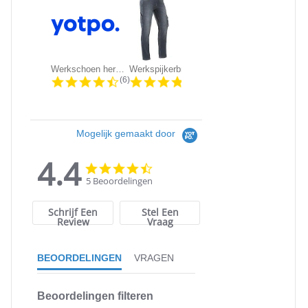
Werkschoen heren Grisport 803/703 |...
Werkspijkerbroek Brams Paris -...
KRB Workwear DIRK Service Werkbroek
4.5 star rating
4.3 star rating
4.5 sta
(6)
(86)
(611)
Mogelijk gemaakt door
4.4
4.4
4.4
star
star
5 Beoordelingen
rating
rating
Schrijf Een
Stel Een
Review
Vraag
BEOORDELINGEN
VRAGEN
Beoordelingen filteren