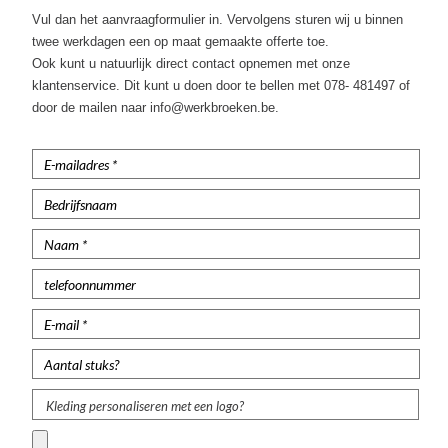
Korte Werkbroeken
Vul dan het aanvraagformulier in. Vervolgens sturen wij u binnen
twee werkdagen een op maat gemaakte offerte toe.
Stretch Werkbroeken
Ook kunt u natuurlijk direct contact opnemen met onze
klantenservice. Dit kunt u doen door te bellen met 078- 481497 of
Veiligheidsbroeken
door de mailen naar info@werkbroeken.be.
Schildersbroeken
Brandvertragende broeken
Thermobroeken
Dames Werkbroeken
Zaagbroeken
Regenbroeken
Onderbroeken
Kleding personaliseren met een logo?
Kniebeschermers