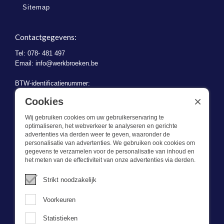
Sitemap
Contactgegevens:
Tel: 078- 481 497
Email:
info@werkbroeken.be
BTW-identificatienummer:
BE 0721.730.280
×
Cookies
Wij gebruiken cookies om uw gebruikerservaring te
optimaliseren, het webverkeer te analyseren en gerichte
advertenties via derden weer te geven, waaronder de
personalisatie van advertenties. We gebruiken ook cookies om
gegevens te verzamelen voor de personalisatie van inhoud en
Wat we doen
het meten van de effectiviteit van onze advertenties via derden.
Deze webshop is onderdeel van BEVAZET BV. Bevazet levert al
Strikt noodzakelijk
sinds 1983 bedrijfskleding aan grote en kleinere ondernemingen.
We hebben een eigen winkel/showroom in Brandwijk. Onze klanten
Voorkeuren
bieden we kwalitatief goede en sterke bedrijfskleding tegen een
scherpe prijs. Onze service is snel, we zijn voorraadhoudend,
Statistieken