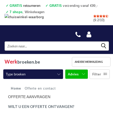
✓
GRATIS
retourneren
✓
GRATIS
verzending vanaf €99,-
✓
7 shops
, Winkelwagen
✓
Voor 17:00 uur besteld, vandaag verzonden
(9.2/10)
✓
Achteraf betalen
✓
Ook een échte winkel
Werk
broeken.be
ANDERE WERKKLEDING
Advies
Filter
Type broeken
Werkbroeken
Home
Offerte en contact
OFFERTE AANVRAGEN
Werkbroeken met kniestukken
WILT U EEN OFFERTE ONTVANGEN?
Werkjeans