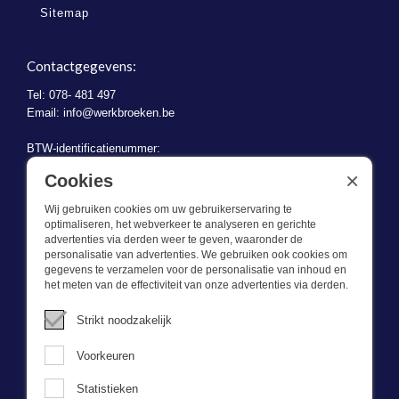
Sitemap
Contactgegevens:
Tel: 078- 481 497
Email:
info@werkbroeken.be
BTW-identificatienummer:
BE 0721.730.280
×
Cookies
Wij gebruiken cookies om uw gebruikerservaring te
optimaliseren, het webverkeer te analyseren en gerichte
advertenties via derden weer te geven, waaronder de
personalisatie van advertenties. We gebruiken ook cookies om
gegevens te verzamelen voor de personalisatie van inhoud en
Wat we doen
het meten van de effectiviteit van onze advertenties via derden.
Deze webshop is onderdeel van BEVAZET BV. Bevazet levert al
Strikt noodzakelijk
sinds 1983 bedrijfskleding aan grote en kleinere ondernemingen.
We hebben een eigen winkel/showroom in Brandwijk. Onze klanten
Voorkeuren
bieden we kwalitatief goede en sterke bedrijfskleding tegen een
scherpe prijs. Onze service is snel, we zijn voorraadhoudend,
Statistieken