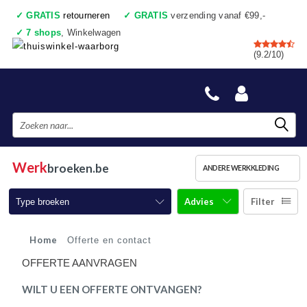
✓
GRATIS
retourneren
✓
GRATIS
verzending vanaf €99,-
✓
7 shops
, Winkelwagen
✓
Voor 17:00 uur besteld, vandaag verzonden
(9.2/10)
✓
Achteraf betalen
✓
Ook een échte winkel
Werk
broeken.be
ANDERE WERKKLEDING
Advies
Filter
Type broeken
Werkbroeken
Home
Offerte en contact
OFFERTE AANVRAGEN
Werkbroeken met kniestukken
WILT U EEN OFFERTE ONTVANGEN?
Werkjeans