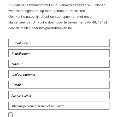
Korte Werkbroeken
Vul dan het aanvraagformulier in. Vervolgens sturen wij u binnen
twee werkdagen een op maat gemaakte offerte toe.
Stretch Werkbroeken
Ook kunt u natuurlijk direct contact opnemen met onze
klantenservice. Dit kunt u doen door te bellen met 078- 481497 of
Veiligheidsbroeken
door de mailen naar info@werkbroeken.be.
Schildersbroeken
Brandvertragende broeken
Thermobroeken
Dames Werkbroeken
Zaagbroeken
Regenbroeken
Onderbroeken
Kleding personaliseren met een logo?
Kniebeschermers