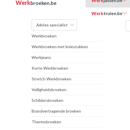
Werk
jassen.be
Werk
broeken.be
Werk
truien.be
FILTER OP TYPE:
Advies
specialist
Werkbroeken
Werkbroeken met kniestukken
Werkjeans
Korte Werkbroeken
Stretch Werkbroeken
Veiligheidsbroeken
Schildersbroeken
Brandvertragende broeken
Thermobroeken