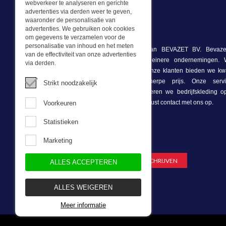
webverkeer te analyseren en gerichte
advertenties via derden weer te geven,
waaronder de personalisatie van
advertenties. We gebruiken ook cookies
Wat we doen
om gegevens te verzamelen voor de
personalisatie van inhoud en het meten
Deze webshop is onderdeel van BEVAZET BV. Bevazet
van de effectiviteit van onze advertenties
bedrijfskleding aan grote en kleinere ondernemingen
via derden.
winkel/showroom in Brandwijk. Onze klanten bieden we kwa
bedrijfskleding tegen een scherpe prijs. Onze ser
Strikt noodzakelijk
voorraadhoudend, daarnaast leveren we bedrijfskleding 
onze eigen ontwerpster. Neem gerust contact met ons op.
Voorkeuren
Statistieken
Nieuwsbrief
Marketing
ALLES ACCEPTEREN
ALLES WEIGEREN
Meer informatie