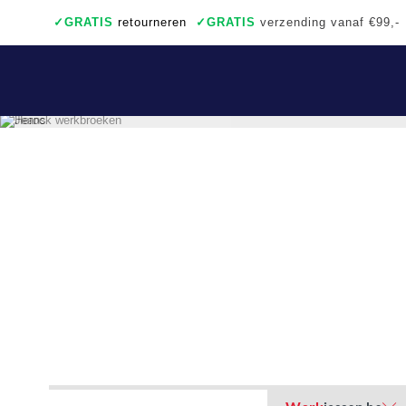
✓
GRATIS
retourneren
✓
GRATIS
verzending vanaf €99,-
✓
Ook een échte winkel
✓
Achteraf betalen