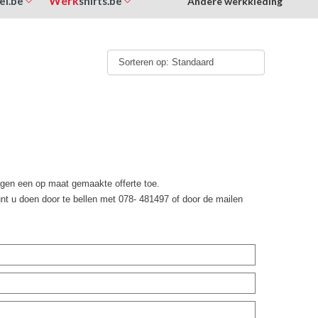
Werk
el.be
shirts.be
Andere werkkleding
Sorteren op: Standaard
agen een op maat gemaakte offerte toe.
unt u doen door te bellen met 078- 481497 of door de mailen