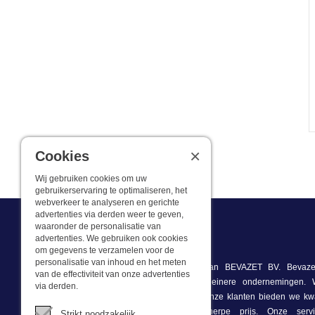
×
Cookies
Wij gebruiken cookies om uw
gebruikerservaring te optimaliseren, het
webverkeer te analyseren en gerichte
advertenties via derden weer te geven,
waaronder de personalisatie van
advertenties. We gebruiken ook cookies
Wat we doen
om gegevens te verzamelen voor de
personalisatie van inhoud en het meten
Deze webshop is onderdeel van BEVAZET BV. Bevazet
van de effectiviteit van onze advertenties
bedrijfskleding aan grote en kleinere ondernemingen
via derden.
winkel/showroom in Brandwijk. Onze klanten bieden we kwa
bedrijfskleding tegen een scherpe prijs. Onze ser
Strikt noodzakelijk