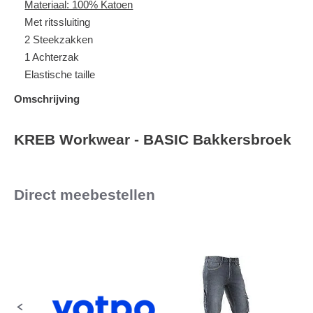
Materiaal: 100% Katoen
Met ritssluiting
2 Steekzakken
1 Achterzak
Elastische taille
Omschrijving
KREB Workwear - BASIC Bakkersbroek
Direct meebestellen
Slideshow
Slide
controls