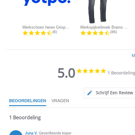
Werkschoen heren Grisport 803/703 |...
Werkspijkerbroek Brams Paris -...
4.5 star rating
4.3 star ratin
(6)
(86)
M
5.0
5.0
1 Beoordelin
star
5.0
rating
star
rating
Schrijf Een Review
BEOORDELINGEN
VRAGEN
1 Beoordeling
Juna V.
Geverifieerde koper