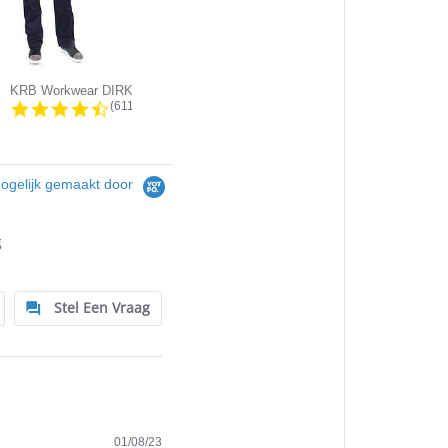
KRB Workwear DIRK Service Werkbroek
New Star - JACKSONVILLE Stretch...
g
4.5 star rating
4.4 star rating
(611)
(45)
ogelijk gemaakt door
g
Stel Een Vraag
01/08/23