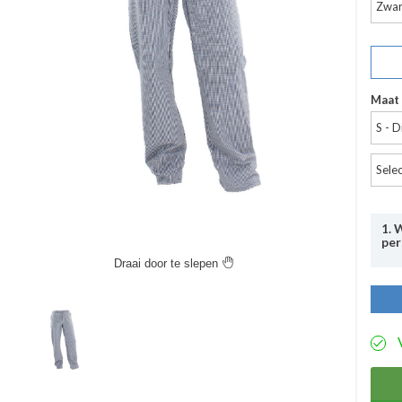
Zwar
Maat
S - D
Sele
1. 
per
Draai door te slepen

Uit
Bij
bed
een
aan
aut
hoe
pro