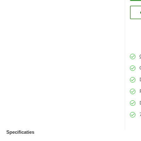
ons
eve
kun
Specificaties