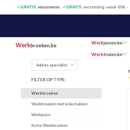
✓
GRATIS
retourneren
✓
GRATIS
verzending vanaf €99,-
✓
Ook een échte winkel
✓
Achteraf betalen
Werk
jassen.be
Werk
broeken.be
Werk
truien.be
Advies
specialist
FILTER OP TYPE:
Werkbroeken
Werkbroeken met kniestukken
Werkjeans
Korte Werkbroeken