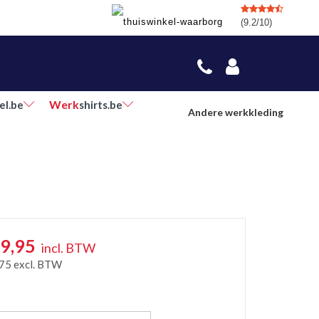
(9.2/10)
Werk
el.be
shirts.be
Andere werkkleding
9,95
incl. BTW
,75
excl. BTW
r