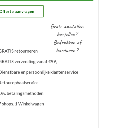
 gratis op voorraad gehouden worden. Bij
ntuele nabestellingen is uw voorraad bekend en
t u de logo’s toepassen op elk gewenste artikel.
Offerte aanvragen
Grote aantallen
bestellen?
Bedrukken of
borduren?
GRATIS
retourneren
GRATIS
verzending vanaf €99,-
Dienstbare en persoonlijke klantenservice
Retourophaalservice
Div. betalingsmethoden
7 shops, 1 Winkelwagen