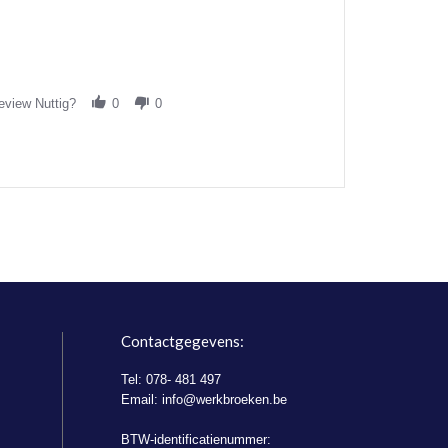
view Nuttig?
0
0
Contactgegevens:
Tel: 078- 481 497
Email:
info@werkbroeken.be
BTW-identificatienummer: