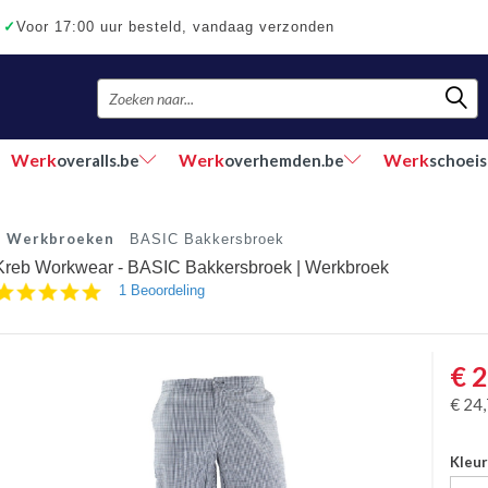
✓
Voor 17:00 uur besteld, vandaag verzonden
Werk
Werk
Werk
overalls.be
overhemden.be
schoeis
Werkbroeken
BASIC Bakkersbroek
Kreb Workwear - BASIC Bakkersbroek | Werkbroek
5.0
1 Beoordeling
star
rating
€
2
€
24
Kleu