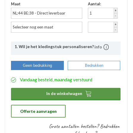
Maat
Aantal:
+
NL:44 BE:38 - Direct leverbaar
-
+
Selecteer nog een maat
-
1. Wil je het kledingstuk personaliseren?
info
Uitleg
Bij Bevazet kunt u uw bedrijfskleding ook laten
Geen bedrukking
Bedrukken
bedrukken. Middels onderstaande stappen kunt u
eenvoudig aangeven wat uw wensen hierbij zijn. De
Vandaag besteld, maandag verstuurd
aangemaakte bedrukkingsprofielen worden
automatisch opgeslagen binnen uw account. Hierdoor
hoeft u bij eventuele nabestellingen niet nogmaals het

In de winkelwagen
proces te doorlopen. De bestelde logo’s kunnen door
ons gratis op voorraad gehouden worden. Bij eventuele
nabestellingen is uw voorraad bekend en kunt u de
logo’s toepassen op elk gewenste artikel.
Offerte aanvragen
Grote aantallen bestellen? Bedrukken