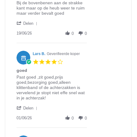
Review
review
Bij de bovenbenen aan de strakke
by
stating
kant maar op de heub weer te ruim
Alfons
Bij
maar verder bevalt goed
E.
de
'
on
bovenbenen
Delen
Share
19
aan
Review
19/06/26
Jun
de
0
0
by
2026
Alfons
E.
on
Lars B.
Geverifieerde koper
19
4.0
Jun
star
2026
goed
rating
Review
review
Past goed ,zit goed,prijs
by
stating
goed,bezorging goed,alleen
Lars
goed
klittenband of de achterzakken is
B.
vervelend je stopt niet effe snel wat
on
in je achterzak!
1
'
Jun
Delen
Share
2026
Review
01/06/26
0
0
by
Lars
B.