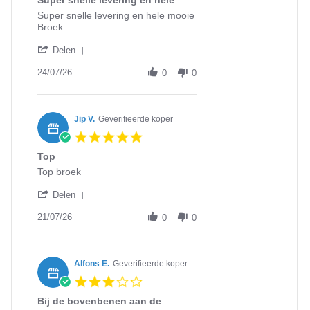
Super snelle levering en hele
rating
Review
review
Super snelle levering en hele mooie
by
stating
Broek
Michel
Super
'
M.
snelle
Delen
Share
on
levering
Review
24/07/26
24
en
0
0
by
Jul
hele
Michel
2026
M.
on
Jip V.
Geverifieerde koper
24
5.0
Jul
star
2026
Top
rating
Review
review
Top broek
by
stating
'
Jip
Top
Delen
Share
V.
Review
21/07/26
on
0
0
by
21
Jip
Jul
V.
2026
on
Alfons E.
Geverifieerde koper
21
3.0
Jul
star
2026
Bij de bovenbenen aan de
rating