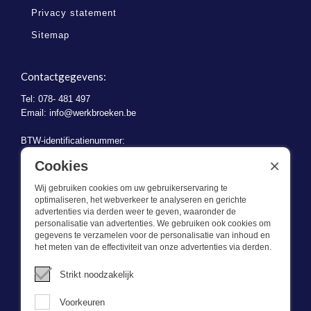
Privacy statement
Sitemap
Contactgegevens:
Tel: 078- 481 497
Email:
info@werkbroeken.be
BTW-identificatienummer:
BE 0721.730.280
×
Cookies
Wij gebruiken cookies om uw gebruikerservaring te
optimaliseren, het webverkeer te analyseren en gerichte
advertenties via derden weer te geven, waaronder de
personalisatie van advertenties. We gebruiken ook cookies om
gegevens te verzamelen voor de personalisatie van inhoud en
Wat we doen
het meten van de effectiviteit van onze advertenties via derden.
Deze webshop is onderdeel van BEVAZET BV. Bevazet levert al
Strikt noodzakelijk
sinds 1983 bedrijfskleding aan grote en kleinere ondernemingen.
We hebben een eigen winkel/showroom in Brandwijk. Onze klanten
Voorkeuren
bieden we kwalitatief goede en sterke bedrijfskleding tegen een