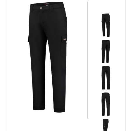
Korte Werkbroeken
Stretch Werkbroeken
Veiligheidsbroeken
Schildersbroeken
Brandvertragende broeken
Thermobroeken
Dames Werkbroeken
Zaagbroeken
Regenbroeken
Onderbroeken
Kniebeschermers