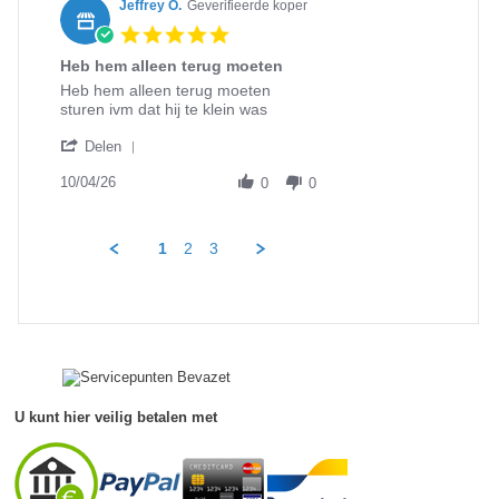
on
Jeffrey O.
Geverifieerde koper
1
5.0
Jun
star
2026
Heb hem alleen terug moeten
rating
Review
review
Heb hem alleen terug moeten
by
stating
sturen ivm dat hij te klein was
Jeffrey
Heb
'
O.
hem
Delen
Share
on
alleen
Review
10/04/26
10
terug
0
0
by
Apr
moeten
Jeffrey
2026
O.
1
2
3
on
10
Apr
2026
U kunt hier veilig betalen met