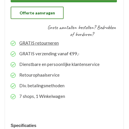
ons gratis op voorraad gehouden worden. Bij eventuele
nabestellingen is uw voorraad bekend en kunt u de
logo’s toepassen op elk gewenste artikel.
Offerte aanvragen
Grote aantallen bestellen? Bedrukken
of borduren?
GRATIS
retourneren
GRATIS
verzending vanaf €99,-
Dienstbare en persoonlijke klantenservice
Retourophaalservice
Div. betalingsmethoden
7 shops, 1 Winkelwagen
Specificaties