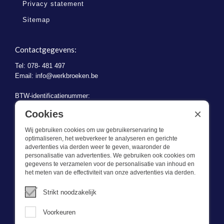
Privacy statement
Sitemap
Contactgegevens:
Tel: 078- 481 497
Email:
info@werkbroeken.be
BTW-identificatienummer:
BE 0721.730.280
×
Cookies
Wij gebruiken cookies om uw gebruikerservaring te
optimaliseren, het webverkeer te analyseren en gerichte
advertenties via derden weer te geven, waaronder de
personalisatie van advertenties. We gebruiken ook cookies om
gegevens te verzamelen voor de personalisatie van inhoud en
Wat we doen
het meten van de effectiviteit van onze advertenties via derden.
Deze webshop is onderdeel van BEVAZET BV. Bevazet levert al
Strikt noodzakelijk
sinds 1983 bedrijfskleding aan grote en kleinere ondernemingen.
We hebben een eigen winkel/showroom in Brandwijk. Onze klanten
Voorkeuren
bieden we kwalitatief goede en sterke bedrijfskleding tegen een