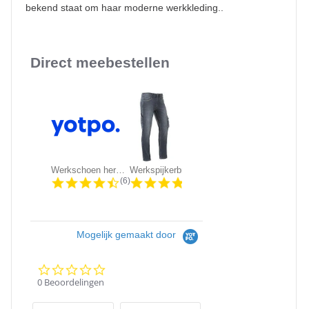
bekend staat om haar moderne werkkleding..
Direct meebestellen
Slideshow
Werkschoen heren Grisport 803/703 |...
Werkspijkerbroek Brams Paris -...
KRB Workwear DIRK Service Werkbroek
4.5 star rating
4.3 star rating
4.5 sta
(6)
(86)
(611)
Mogelijk gemaakt door
0.0
star
0 Beoordelingen
rating