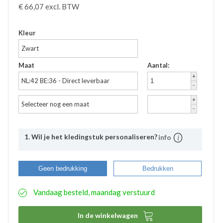
€
66,07
excl. BTW
Accessoires
Waadbroeken
Kleur
Zwart
Maat
Aantal:
+
NL:42 BE:36 - Direct leverbaar
-
+
Selecteer nog een maat
-
1. Wil je het kledingstuk personaliseren?
info
Uitleg
Bij Bevazet kunt u uw bedrijfskleding ook laten
Geen bedrukking
Bedrukken
bedrukken. Middels onderstaande stappen kunt u
eenvoudig aangeven wat uw wensen hierbij zijn. De
Vandaag besteld, maandag verstuurd
aangemaakte bedrukkingsprofielen worden
automatisch opgeslagen binnen uw account. Hierdoor
hoeft u bij eventuele nabestellingen niet nogmaals het

In de winkelwagen
proces te doorlopen. De bestelde logo’s kunnen door