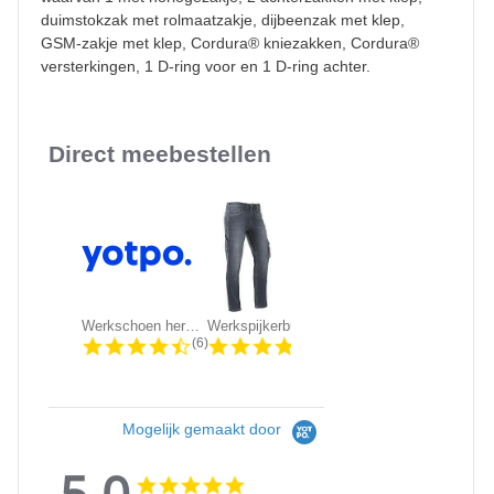
duimstokzak met rolmaatzakje, dijbeenzak met klep,
GSM-zakje met klep, Cordura® kniezakken, Cordura®
versterkingen, 1 D-ring voor en 1 D-ring achter.
Direct meebestellen
Slideshow
Werkschoen heren Grisport 803/703 |...
Werkspijkerbroek Brams Paris -...
KRB Workwear DIRK Service Werkbroek
4.5 star rating
4.3 star rating
4.5 sta
(6)
(86)
(611)
Mogelijk gemaakt door
5.0
5.0
5.0