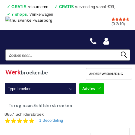
✓
GRATIS
retourneren
✓
GRATIS
verzending vanaf €99,-
✓
7 shops
, Winkelwagen
✓
Voor 17:00 uur besteld, vandaag verzonden
(9.2/10)
✓
Achteraf betalen
✓
Ook een échte winkel
Werk
broeken.be
ANDERE WERKKLEDING
Advies
Type broeken
Werkbroeken
Schildersbroeken
8657 Schildersbroek
Werkbroeken met kniestukken
5.0
1 Beoordeling
star
Werkjeans
rating