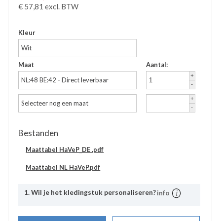
€
57,81
excl. BTW
Accessoires
Waadbroeken
Kleur
Wit
Maat
Aantal:
+
NL:48 BE:42 - Direct leverbaar
-
+
Selecteer nog een maat
-
Bestanden
Maattabel HaVeP_DE .pdf
Maattabel NL HaVeP.pdf
1. Wil je het kledingstuk personaliseren?
info
Uitleg