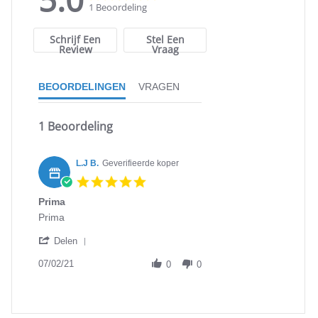
star
star
1 Beoordeling
rating
rating
Schrijf Een
Stel Een
Review
Vraag
BEOORDELINGEN
VRAGEN
1 Beoordeling
L.J B.
Geverifieerde koper
5.0
star
Prima
rating
Review
review
Prima
by
stating
'
L.J
Prima
Delen
Share
B.
Review
07/02/21
on
0
0
by
7
L.J
Feb
B.
2021
on