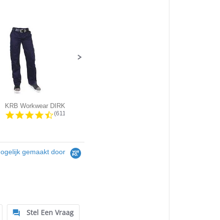
KRB Workwear DIRK Service Werkbroek
New Star - JACKSONVILLE Stretch...
g
4.5 star rating
4.4 star rating
(611)
(45)
ogelijk gemaakt door
Stel Een Vraag