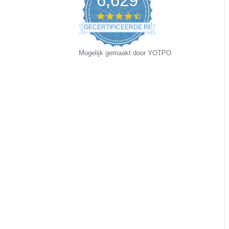
6,629
4.5
star
GECERTIFICEERDE REVIEWS
rating
Mogelijk gemaakt door YOTPO