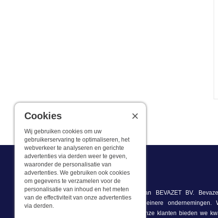
×
Cookies
Wij gebruiken cookies om uw
gebruikerservaring te optimaliseren, het
webverkeer te analyseren en gerichte
advertenties via derden weer te geven,
waaronder de personalisatie van
advertenties. We gebruiken ook cookies
Wat we doen
om gegevens te verzamelen voor de
personalisatie van inhoud en het meten
Deze webshop is onderdeel van BEVAZET BV. Bevazet
van de effectiviteit van onze advertenties
bedrijfskleding aan grote en kleinere ondernemingen
via derden.
winkel/showroom in Brandwijk. Onze klanten bieden we kwa