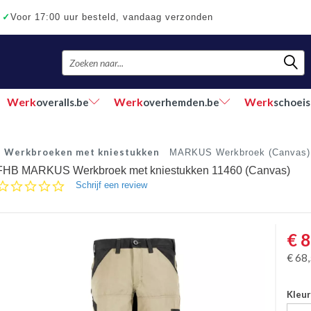
✓
Voor 17:00 uur besteld, vandaag verzonden
Werk
Werk
Werk
overalls.be
overhemden.be
schoeis
Werkbroeken met kniestukken
MARKUS Werkbroek (Canvas)
FHB MARKUS Werkbroek met kniestukken 11460 (Canvas)
0.0
Schrijf een review
star
rating
€
8
€
68
Kleu