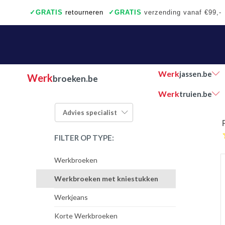
✓
GRATIS
retourneren
✓
GRATIS
verzending vanaf €99,-
✓
Ook een échte winkel
✓
Achteraf betalen
Werk
jassen.be
Werk
broeken.be
Werk
truien.be
Advies
specialist
FILTER OP TYPE:
Werkbroeken
Werkbroeken met kniestukken
Werkjeans
Korte Werkbroeken