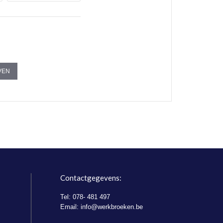
VEN
Contactgegevens:
Tel: 078- 481 497
Email:
info@werkbroeken.be