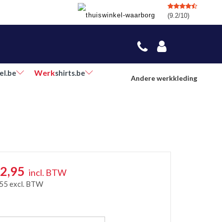
(9.2/10)
Werk
el.be
shirts.be
Andere werkkleding
2,95
incl. BTW
,55
excl. BTW
r