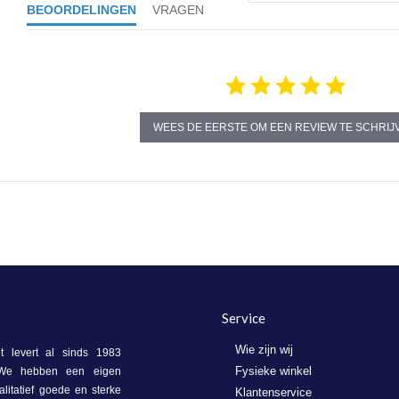
BEOORDELINGEN
VRAGEN
WEES DE EERSTE OM EEN REVIEW TE SCHRIJ
Service
Wie zijn wij
 levert al sinds 1983
Fysieke winkel
. We hebben een eigen
litatief goede en sterke
Klantenservice