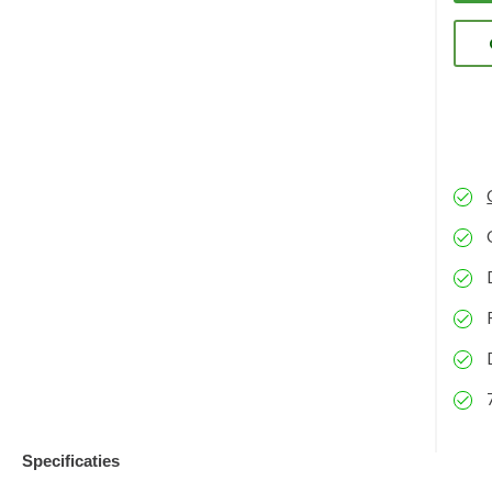
ons
eve
kun
Specificaties