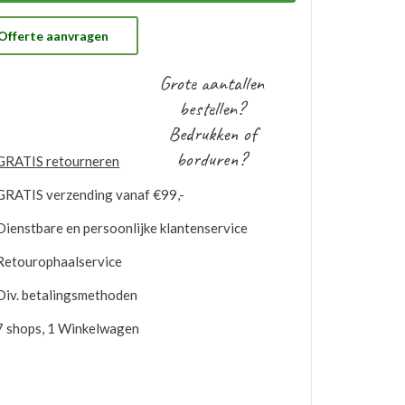
 gratis op voorraad gehouden worden. Bij
ntuele nabestellingen is uw voorraad bekend en
t u de logo’s toepassen op elk gewenste artikel.
Offerte aanvragen
Grote aantallen
bestellen?
Bedrukken of
borduren?
GRATIS
retourneren
GRATIS
verzending vanaf €99,-
Dienstbare en persoonlijke klantenservice
Retourophaalservice
Div. betalingsmethoden
7 shops, 1 Winkelwagen