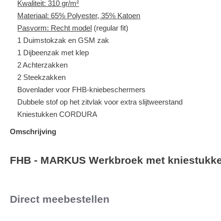
Kwaliteit: 310 gr/m²
Materiaal: 65% Polyester, 35% Katoen
Pasvorm: Recht model
(regular fit)
1 Duimstokzak en GSM zak
1 Dijbeenzak met klep
2 Achterzakken
2 Steekzakken
Bovenlader voor FHB-kniebeschermers
Dubbele stof op het zitvlak voor extra slijtweerstand
Kniestukken CORDURA
Omschrijving
FHB - MARKUS Werkbroek met kniestukke
Direct meebestellen
Slideshow