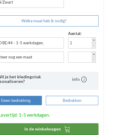
i/Zwart
Welke maat heb ik nodig?
Aantal:
+
0 BE:44 - 1-5 werkdagen.
-
+
cteer nog een maat
-
Wil je het kledingstuk
info
sonaliseren?
leg
 Bevazet kunt u uw bedrijfskleding ook laten
Geen bedrukking
Bedrukken
rukken. Middels onderstaande stappen kunt u
voudig aangeven wat uw wensen hierbij zijn. De
Levertijd: 1-5 werkdagen.
gemaakte bedrukkingsprofielen worden
omatisch opgeslagen binnen uw account. Hierdoor
ft u bij eventuele nabestellingen niet nogmaals het

In de winkelwagen
ces te doorlopen. De bestelde logo’s kunnen door