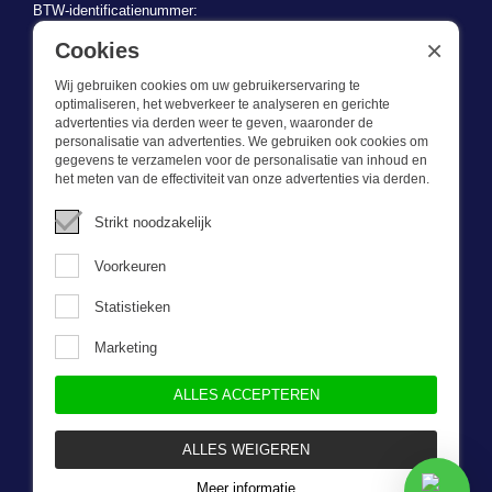
BTW-identificatienummer:
BE 0721.730.280
×
Cookies
Wij gebruiken cookies om uw gebruikerservaring te
optimaliseren, het webverkeer te analyseren en gerichte
advertenties via derden weer te geven, waaronder de
personalisatie van advertenties. We gebruiken ook cookies om
gegevens te verzamelen voor de personalisatie van inhoud en
Wat we doen
het meten van de effectiviteit van onze advertenties via derden.
Deze webshop is onderdeel van BEVAZET BV. Bevazet levert al
Strikt noodzakelijk
sinds 1983 bedrijfskleding aan grote en kleinere ondernemingen.
We hebben een eigen winkel/showroom in Brandwijk. Onze klanten
Voorkeuren
bieden we kwalitatief goede en sterke bedrijfskleding tegen een
scherpe prijs. Onze service is snel, we zijn voorraadhoudend,
Statistieken
daarnaast leveren we bedrijfskleding op maat, ontworpen door onze
eigen ontwerpster. Neem gerust contact met ons op.
Marketing
ALLES ACCEPTEREN
Nieuwsbrief
ALLES WEIGEREN
Meer informatie