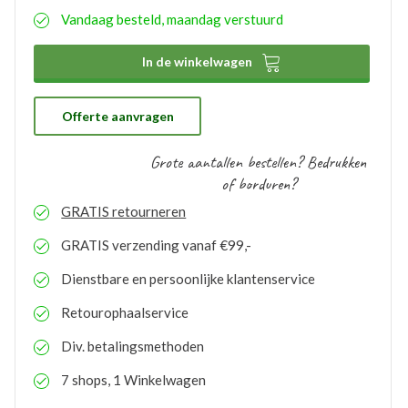
eenvoudig aangeven wat uw wensen hierbij zijn. De
Vandaag besteld, maandag verstuurd
aangemaakte bedrukkingsprofielen worden
automatisch opgeslagen binnen uw account. Hierdoor
hoeft u bij eventuele nabestellingen niet nogmaals het

In de winkelwagen
proces te doorlopen. De bestelde logo’s kunnen door
ons gratis op voorraad gehouden worden. Bij eventuele
nabestellingen is uw voorraad bekend en kunt u de
logo’s toepassen op elk gewenste artikel.
Offerte aanvragen
Grote aantallen bestellen? Bedrukken
of borduren?
GRATIS
retourneren
GRATIS
verzending vanaf €99,-
Dienstbare en persoonlijke klantenservice
Retourophaalservice
Div. betalingsmethoden
7 shops, 1 Winkelwagen