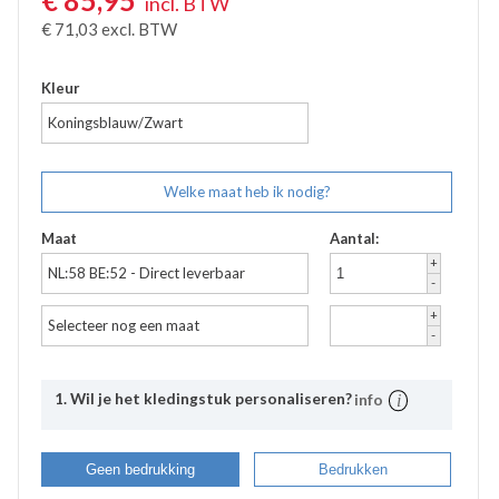
€
85,95
incl. BTW
Accessoires
€
71,03
excl. BTW
Waadbroeken
Kleur
Koningsblauw/Zwart
Welke maat heb ik nodig?
Maat
Aantal:
+
NL:58 BE:52 - Direct leverbaar
-
+
Selecteer nog een maat
-
1. Wil je het kledingstuk personaliseren?
info
Uitleg
Bij Bevazet kunt u uw bedrijfskleding ook laten
Geen bedrukking
Bedrukken
bedrukken. Middels onderstaande stappen kunt u