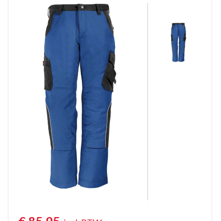
Korte Werkbroeken
Stretch Werkbroeken
Veiligheidsbroeken
Schildersbroeken
Brandvertragende broeken
Thermobroeken
Dames Werkbroeken
Zaagbroeken
Regenbroeken
Onderbroeken
Kniebeschermers