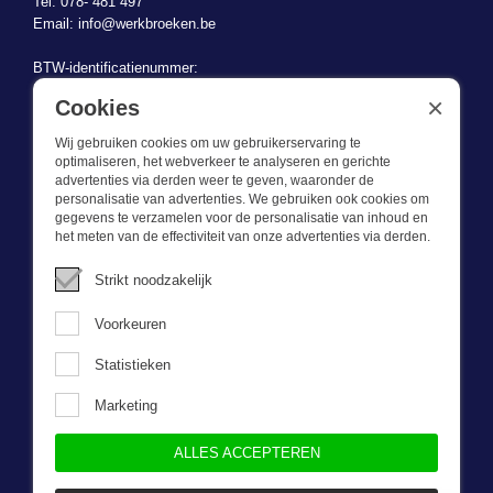
Tel: 078- 481 497
Email:
info@werkbroeken.be
BTW-identificatienummer:
BE 0721.730.280
×
Cookies
Wij gebruiken cookies om uw gebruikerservaring te
optimaliseren, het webverkeer te analyseren en gerichte
advertenties via derden weer te geven, waaronder de
personalisatie van advertenties. We gebruiken ook cookies om
gegevens te verzamelen voor de personalisatie van inhoud en
Wat we doen
het meten van de effectiviteit van onze advertenties via derden.
Deze webshop is onderdeel van BEVAZET BV. Bevazet levert al
Strikt noodzakelijk
sinds 1983 bedrijfskleding aan grote en kleinere ondernemingen.
We hebben een eigen winkel/showroom in Brandwijk. Onze klanten
Voorkeuren
bieden we kwalitatief goede en sterke bedrijfskleding tegen een
scherpe prijs. Onze service is snel, we zijn voorraadhoudend,
Statistieken
daarnaast leveren we bedrijfskleding op maat, ontworpen door onze
eigen ontwerpster. Neem gerust contact met ons op.
Marketing
ALLES ACCEPTEREN
Nieuwsbrief