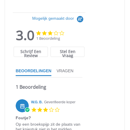
Mogelijk gemaakt door
3.0
3.0
3.0
star
star
1 Beoordeling
rating
rating
Schrijf Een
Stel Een
Review
Vraag
BEOORDELINGEN
VRAGEN
1 Beoordeling
W.G. B.
Geverifieerde koper
3.0
star
Foutje?
rating
Review
review
Op een broekspijp zit de plaats van
by
stating
het kniestuk niet in het midden,