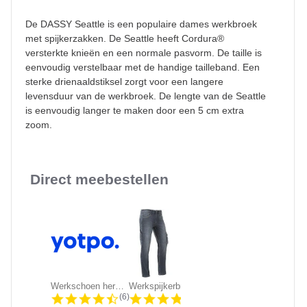
De DASSY Seattle is een populaire dames werkbroek
met spijkerzakken. De Seattle heeft Cordura®
versterkte knieën en een normale pasvorm. De taille is
eenvoudig verstelbaar met de handige tailleband. Een
sterke drienaaldstiksel zorgt voor een langere
levensduur van de werkbroek. De lengte van de Seattle
is eenvoudig langer te maken door een 5 cm extra
zoom.
Direct meebestellen
Slideshow
Werkschoen heren Grisport 803/703 |...
Werkspijkerbroek Brams Paris -...
KRB Workwear DIRK Service Werkbroek
4.5 star rating
4.3 star rating
4.5 sta
(6)
(86)
(611)