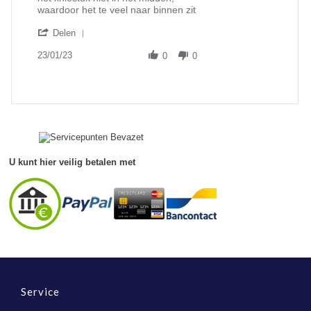
W.G.
Foutje?
waardoor het te veel naar binnen zit
B.
'
on
Delen
Share
23
Review
23/01/23
Jan
0
0
by
2023
W.G.
B.
on
23
Jan
2023
U kunt hier veilig betalen met
Service