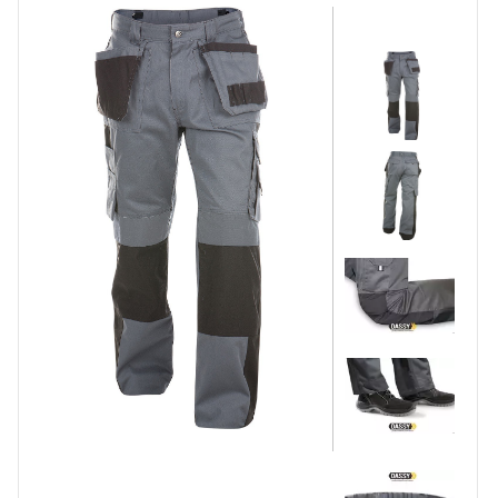
Korte Werkbroeken
Stretch Werkbroeken
Veiligheidsbroeken
Schildersbroeken
Brandvertragende broeken
Thermobroeken
Dames Werkbroeken
Zaagbroeken
Regenbroeken
Onderbroeken
Kniebeschermers