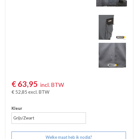
Accessoires
Waadbroeken
€
63,95
incl. BTW
€
52,85
excl. BTW
Kleur
Grijs/Zwart
Welke maat heb ik nodig?