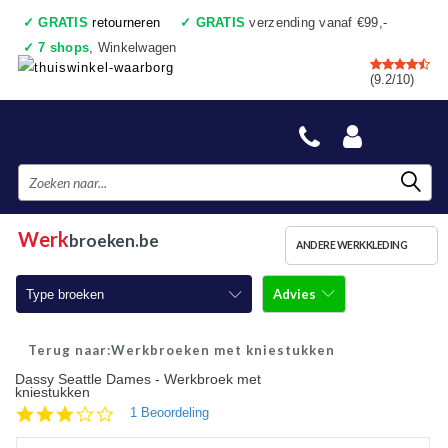
✓
GRATIS
retourneren
✓
GRATIS
verzending vanaf €99,-
✓
7 shops
, Winkelwagen
✓
Voor 17:00 uur besteld, vandaag verzonden
(9.2/10)
✓
Achteraf betalen
✓
Ook een échte winkel
Werk
broeken.be
ANDERE WERKKLEDING
Advies
Type broeken
Werkbroeken
Werkbroeken met kniestukken
Dassy Seattle Dames - Werkbroek met
Werkbroeken met kniestukken
kniestukken
3.0
1 Beoordeling
Werkjeans
star
rating