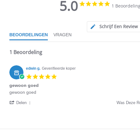
5.0
5.0
1 Beoordelin
star
5.0
rating
star
rating
Schrijf Een Review
BEOORDELINGEN
VRAGEN
1 Beoordeling
edwin g.
Geverifieerde koper
5.0
star
gewoon goed
rating
Review
review
gewoon goed
by
stating
'
edwin
gewoon
Delen
Was Deze Re
Share
g.
goed
Review
on
by
27
edwin
Jun
g.
2020
on
27