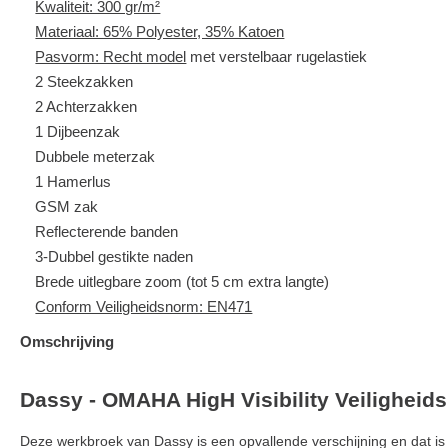
Kwaliteit: 300 gr/m²
Materiaal: 65% Polyester, 35% Katoen
Pasvorm: Recht model
met verstelbaar rugelastiek
2 Steekzakken
2 Achterzakken
1 Dijbeenzak
Dubbele meterzak
1 Hamerlus
GSM zak
Reflecterende banden
3-Dubbel gestikte naden
Brede uitlegbare zoom (tot 5 cm extra langte)
Conform Veiligheidsnorm: EN471
Omschrijving
Dassy - OMAHA HigH Visibility Veiligheid
Deze werkbroek van Dassy is een opvallende verschijning en dat is