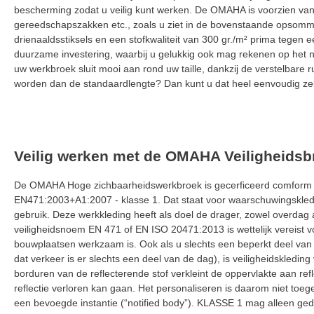
bescherming zodat u veilig kunt werken. De OMAHA is voorzien van 
gereedschapszakken etc., zoals u ziet in de bovenstaande opsomm
drienaaldsstiksels en een stofkwaliteit van 300 gr./m² prima tegen 
duurzame investering, waarbij u gelukkig ook mag rekenen op het n
uw werkbroek sluit mooi aan rond uw taille, dankzij de verstelbare ru
worden dan de standaardlengte? Dan kunt u dat heel eenvoudig zel
Veilig werken met de OMAHA Veiligheidsb
De OMAHA Hoge zichbaarheidswerkbroek is gecerficeerd comform 
EN471:2003+A1:2007 - klasse 1. Dat staat voor waarschuwingskledi
gebruik. Deze werkkleding heeft als doel de drager, zowel overdag a
veiligheidsnoem EN 471 of EN ISO 20471:2013 is wettelijk vereist v
bouwplaatsen werkzaam is. Ook als u slechts een beperkt deel van
dat verkeer is er slechts een deel van de dag), is veiligheidskledin
borduren van de reflecterende stof verkleint de oppervlakte aan r
reflectie verloren kan gaan. Het personaliseren is daarom niet to
een bevoegde instantie (“notified body”). KLASSE 1 mag alleen g