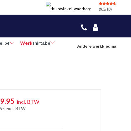
(9.2/10)
Werk
el.be
shirts.be
Andere werkkleding
9,95
incl. BTW
,55
excl. BTW
r