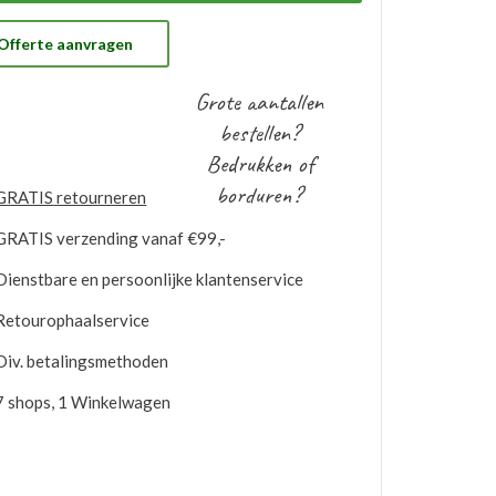
 gratis op voorraad gehouden worden. Bij
ntuele nabestellingen is uw voorraad bekend en
t u de logo’s toepassen op elk gewenste artikel.
Offerte aanvragen
Grote aantallen
bestellen?
Bedrukken of
borduren?
GRATIS
retourneren
GRATIS
verzending vanaf €99,-
Dienstbare en persoonlijke klantenservice
Retourophaalservice
Div. betalingsmethoden
7 shops, 1 Winkelwagen