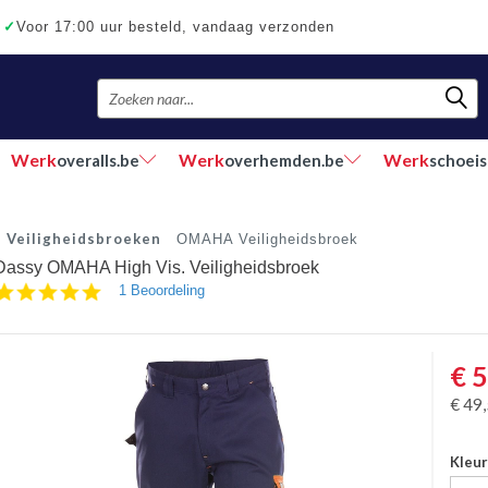
✓
Voor 17:00 uur besteld, vandaag verzonden
Werk
Werk
Werk
overalls.be
overhemden.be
schoeis
Veiligheidsbroeken
OMAHA Veiligheidsbroek
Dassy OMAHA High Vis. Veiligheidsbroek
5.0
1 Beoordeling
star
rating
€
5
€
49
Kleu