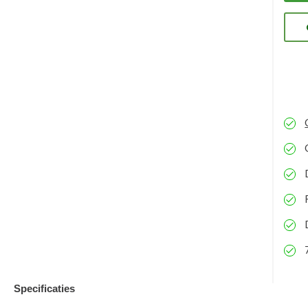
ons
eve
kun
Specificaties