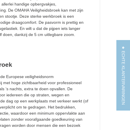
allerlei handige opbergvakjes,
ing. De OMAHA Veiligheidsbroek kan met zijn
een stootje. Deze sterke werkbroek is een
odige draagcomfort. De pasvorm is prettig en
gelastiek. En wilt u dat de pijpen iets langer
f doen, dankzij de 5 cm uitlegbare zoom.
★ ECHTE KLANTERVARINGEN
roek
de Europese veiligheidsnorm
j met hoge zichtbaarheid voor professioneel
ls ‘s nachts, extra te doen opvallen. De
oor iedereen die op straten, wegen en
 de dag op een werkplaats met verkeer werkt (of
g verplicht om te gedragen. Het bedrukken,
eflectie, waardoor een minimum oppervlakte aan
egelaten zonder voorafgaande goedkeuring van
edragen worden door mensen die een bezoek