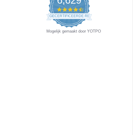
6,629
4.5
star
GECERTIFICEERDE REVIEWS
rating
Mogelijk gemaakt door YOTPO