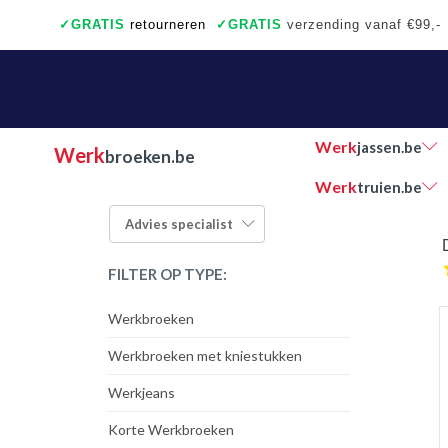
✓
GRATIS
retourneren
✓
GRATIS
verzending vanaf €99,-
✓
Ook een échte winkel
✓
Achteraf betalen
Werk
jassen.be
Werk
broeken.be
Werk
truien.be
Advies
specialist
FILTER OP TYPE:
Werkbroeken
Werkbroeken met kniestukken
Werkjeans
Korte Werkbroeken