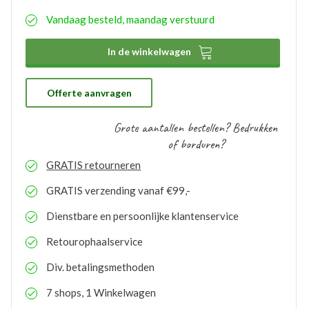
eenvoudig aangeven wat uw wensen hierbij zijn. De
Vandaag besteld, maandag verstuurd
aangemaakte bedrukkingsprofielen worden
automatisch opgeslagen binnen uw account. Hierdoor
hoeft u bij eventuele nabestellingen niet nogmaals het

In de winkelwagen
proces te doorlopen. De bestelde logo’s kunnen door
ons gratis op voorraad gehouden worden. Bij eventuele
nabestellingen is uw voorraad bekend en kunt u de
logo’s toepassen op elk gewenste artikel.
Offerte aanvragen
Grote aantallen bestellen? Bedrukken
of borduren?
GRATIS
retourneren
GRATIS
verzending vanaf €99,-
Dienstbare en persoonlijke klantenservice
Retourophaalservice
Div. betalingsmethoden
7 shops, 1 Winkelwagen