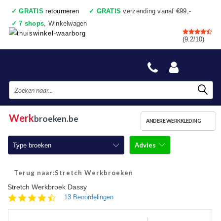
✓
GRATIS
retourneren
✓
GRATIS
verzending vanaf €99,-
✓
7 shops
, Winkelwagen
✓
Voor 17:00 uur besteld, vandaag verzonden
(9.2/10)
✓
Achteraf betalen
✓
Ook een échte winkel
Werk
broeken.be
ANDERE WERKKLEDING
Advies
Type broeken
Werkbroeken
Stretch Werkbroeken
Stretch Werkbroek Dassy
Werkbroeken met kniestukken
4.5
13 Beoordelingen
star
Werkjeans
rating