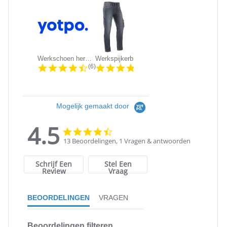
Werkschoen heren Grisport 803/703 |...
Werkspijkerbroek Brams Paris -...
KRB Workwear DIRK Service Werkbroek
4.5 star rating
4.3 star rating
4.5 sta
(6)
(86)
(611)
Mogelijk gemaakt door
4.5
4.5
4.5
star
star
13 Beoordelingen, 1 Vragen & antwoorden
rating
rating
Schrijf Een
Stel Een
Review
Vraag
BEOORDELINGEN
VRAGEN
Beoordelingen filteren