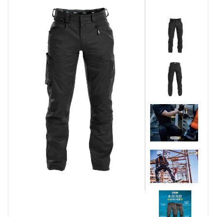
Korte Werkbroeken
Stretch Werkbroeken
Veiligheidsbroeken
Schildersbroeken
Brandvertragende broeken
Thermobroeken
Dames Werkbroeken
Zaagbroeken
Regenbroeken
Onderbroeken
Kniebeschermers