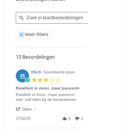
Search
Meer Filters
Reviews
13 Beoordelingen
Elly B.
Geverifieerde koper
3.0
star
Kwaliteit is mooi, maar pasvorm
rating
Review
review
Kwaliteit is mooi, maar pasvorm
by
stating
niet, valt klein bij de bovenbenen
Elly
Kwaliteit
'
B.
is
Delen
Share
on
mooi,
Review
27/02/25
27
maar
0
0
by
Feb
pasvorm
Elly
2025