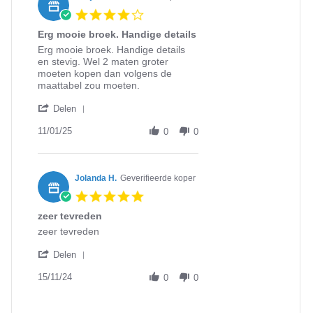
16
4.0
Jan
star
2025
Erg mooie broek. Handige details
rating
Review
review
Erg mooie broek. Handige details
by
stating
en stevig. Wel 2 maten groter
Sonja
Erg
moeten kopen dan volgens de
I.
mooie
maattabel zou moeten.
on
broek.
'
11
Handige
Delen
Share
Jan
details
Review
11/01/25
2025
0
0
by
Sonja
I.
on
Jolanda H.
Geverifieerde koper
11
5.0
Jan
star
2025
zeer tevreden
rating
Review
review
zeer tevreden
by
stating
'
Jolanda
zeer
Delen
Share
H.
tevreden
Review
15/11/24
on
0
0
by
15
Jolanda
Nov
H.