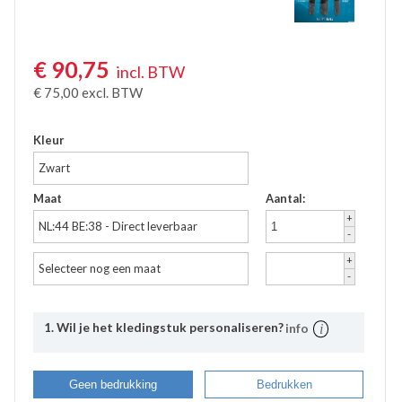
Accessoires
Waadbroeken
€
90,75
incl. BTW
€
75,00
excl. BTW
Kleur
Zwart
Maat
Aantal:
+
NL:44 BE:38 - Direct leverbaar
-
+
Selecteer nog een maat
-
1. Wil je het kledingstuk personaliseren?
info
Uitleg
Bij Bevazet kunt u uw bedrijfskleding ook laten
Geen bedrukking
Bedrukken
bedrukken. Middels onderstaande stappen kunt u