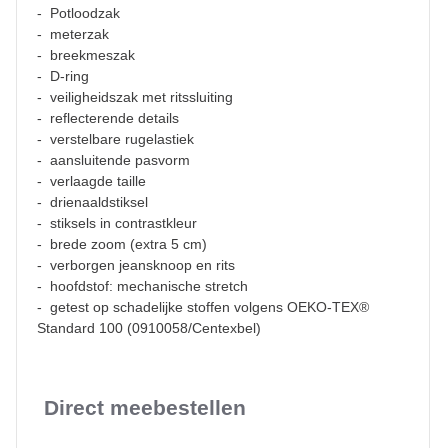
- Potloodzak
- meterzak
- breekmeszak
- D-ring
- veiligheidszak met ritssluiting
- reflecterende details
- verstelbare rugelastiek
- aansluitende pasvorm
- verlaagde taille
- drienaaldstiksel
- stiksels in contrastkleur
- brede zoom (extra 5 cm)
- verborgen jeansknoop en rits
- hoofdstof: mechanische stretch
- getest op schadelijke stoffen volgens OEKO-TEX®
Standard 100 (0910058/Centexbel)
Direct meebestellen
Slideshow