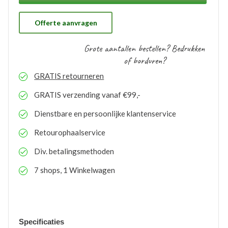
ons gratis op voorraad gehouden worden. Bij eventuele
nabestellingen is uw voorraad bekend en kunt u de
logo’s toepassen op elk gewenste artikel.
Offerte aanvragen
Grote aantallen bestellen? Bedrukken
of borduren?
GRATIS
retourneren
GRATIS
verzending vanaf €99,-
Dienstbare en persoonlijke klantenservice
Retourophaalservice
Div. betalingsmethoden
7 shops, 1 Winkelwagen
Specificaties