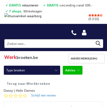
✓
GRATIS
retourneren
✓
GRATIS
verzending vanaf €99,-
✓
7 shops
, Winkelwagen
✓
Voor 17:00 uur besteld, vandaag verzonden
(9.2/10)
✓
Achteraf betalen
✓
Ook een échte winkel
Werk
broeken.be
ANDERE WERKKLEDING
Advies
Type broeken
Werkbroeken
Werkbroeken
Dassy | Helix Dames
Werkbroeken met kniestukken
0.0
Schrijf een review
star
Werkjeans
rating