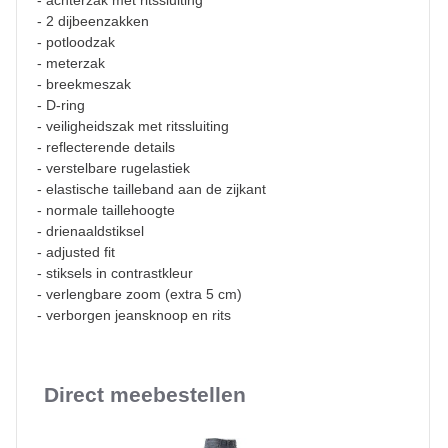
- achterzak met ritssluiting
- 2 dijbeenzakken
- potloodzak
- meterzak
- breekmeszak
- D-ring
- veiligheidszak met ritssluiting
- reflecterende details
- verstelbare rugelastiek
- elastische tailleband aan de zijkant
- normale taillehoogte
- drienaaldstiksel
- adjusted fit
- stiksels in contrastkleur
- verlengbare zoom (extra 5 cm)
- verborgen jeansknoop en rits
Direct meebestellen
Slideshow