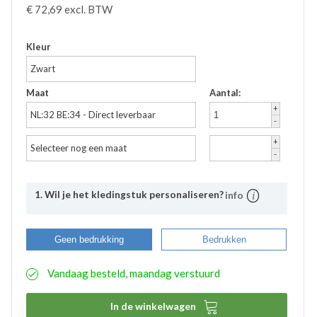
€
72,69
excl. BTW
Accessoires
Waadbroeken
Kleur
Zwart
Maat
Aantal:
+
NL:32 BE:34 - Direct leverbaar
-
+
Selecteer nog een maat
-
1. Wil je het kledingstuk personaliseren?
info
Uitleg
Bij Bevazet kunt u uw bedrijfskleding ook laten
Geen bedrukking
Bedrukken
bedrukken. Middels onderstaande stappen kunt u
eenvoudig aangeven wat uw wensen hierbij zijn. De
Vandaag besteld, maandag verstuurd
aangemaakte bedrukkingsprofielen worden
automatisch opgeslagen binnen uw account. Hierdoor
hoeft u bij eventuele nabestellingen niet nogmaals het

In de winkelwagen
proces te doorlopen. De bestelde logo’s kunnen door