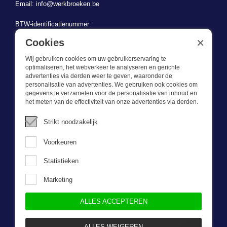
Email:
info@werkbroeken.be
BTW-identificatienummer:
BE 0721.730.280
×
Cookies
Wij gebruiken cookies om uw gebruikerservaring te
optimaliseren, het webverkeer te analyseren en gerichte
advertenties via derden weer te geven, waaronder de
personalisatie van advertenties. We gebruiken ook cookies om
gegevens te verzamelen voor de personalisatie van inhoud en
Wat we doen
het meten van de effectiviteit van onze advertenties via derden.
Deze webshop is onderdeel van BEVAZET BV. Bevazet levert al
Strikt noodzakelijk
sinds 1983 bedrijfskleding aan grote en kleinere ondernemingen.
We hebben een eigen winkel/showroom in Brandwijk. Onze klanten
Voorkeuren
bieden we kwalitatief goede en sterke bedrijfskleding tegen een
scherpe prijs. Onze service is snel, we zijn voorraadhoudend,
Statistieken
daarnaast leveren we bedrijfskleding op maat, ontworpen door onze
eigen ontwerpster. Neem gerust contact met ons op.
Marketing
ALLES ACCEPTEREN
Nieuwsbrief
ALLES WEIGEREN