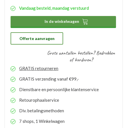
eenvoudig aangeven wat uw wensen hierbij zijn. De
Vandaag besteld, maandag verstuurd
aangemaakte bedrukkingsprofielen worden
automatisch opgeslagen binnen uw account. Hierdoor
hoeft u bij eventuele nabestellingen niet nogmaals het

In de winkelwagen
proces te doorlopen. De bestelde logo’s kunnen door
ons gratis op voorraad gehouden worden. Bij eventuele
nabestellingen is uw voorraad bekend en kunt u de
logo’s toepassen op elk gewenste artikel.
Offerte aanvragen
Grote aantallen bestellen? Bedrukken
of borduren?
GRATIS
retourneren
GRATIS
verzending vanaf €99,-
Dienstbare en persoonlijke klantenservice
Retourophaalservice
Div. betalingsmethoden
7 shops, 1 Winkelwagen