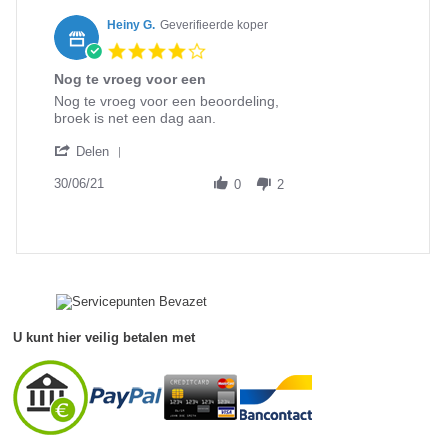
K.
on
Heiny G.
Geverifieerde koper
25
4.0
Aug
star
2021
Nog te vroeg voor een
rating
Review
review
Nog te vroeg voor een beoordeling,
by
stating
broek is net een dag aan.
Heiny
Nog
'
G.
te
Delen
Share
on
vroeg
Review
30/06/21
30
voor
0
2
by
Jun
een
Heiny
2021
G.
on
30
Jun
2021
U kunt hier veilig betalen met