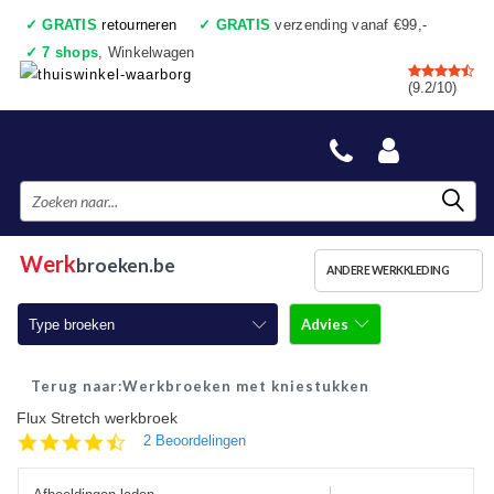
✓
GRATIS
retourneren
✓
GRATIS
verzending vanaf €99,-
✓
7 shops
, Winkelwagen
✓
Voor 17:00 uur besteld, vandaag verzonden
(9.2/10)
✓
Achteraf betalen
✓
Ook een échte winkel
Werk
broeken.be
ANDERE WERKKLEDING
Advies
Type broeken
Werkbroeken
Werkbroeken met kniestukken
Flux Stretch werkbroek
Werkbroeken met kniestukken
4.5
2 Beoordelingen
star
Werkjeans
rating