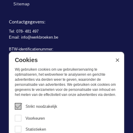
Sitemap
Contactgegevens:
Tel: 078- 481 497
Email:
info@werkbroeken.be
BTW-identificatienummer:
BE 0721.730.280
×
Cookies
Wij gebruiken cookies om uw gebruikerservaring te
optimaliseren, het webverkeer te analyseren en gerichte
advertenties via derden weer te geven, waaronder de
personalisatie van advertenties. We gebruiken ook cookies om
gegevens te verzamelen voor de personalisatie van inhoud en
Wat we doen
het meten van de effectiviteit van onze advertenties via derden.
Deze webshop is onderdeel van BEVAZET BV. Bevazet levert al
Strikt noodzakelijk
sinds 1983 bedrijfskleding aan grote en kleinere ondernemingen.
We hebben een eigen winkel/showroom in Brandwijk. Onze klanten
Voorkeuren
bieden we kwalitatief goede en sterke bedrijfskleding tegen een
scherpe prijs. Onze service is snel, we zijn voorraadhoudend,
Statistieken