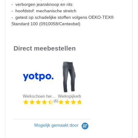
- verborgen jeansknoop en rits
- hoofdstof: mechanische stretch
- getest op schadelijke stoffen volgens OEKO-TEX®
Standard 100 (0910058/Centexbel)
Direct meebestellen
Slideshow
Werkschoen heren Grisport 803/703 |...
Werkspijkerbroek Brams Paris -...
KRB Workwear DIRK Service Werkbroek
4.5 star rating
4.3 star rating
4.5 sta
(6)
(86)
(611)
Mogelijk gemaakt door