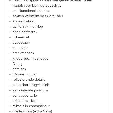
- Cordura® spijkerzakken met gereedschapslussen
- ritszak voor klein gereedschap
- multifunctionele riemlus
- zakken versterkt met Cordura®
- 2 steekzakken
- achterzak met klep
- open achterzak
- dijbeenzak
- potloodzak
- meterzak
- breekmeszak
- knoop voor meshouder
- D-ring
- gsm-zak
- ID-kaarthouder
- reflecterende details
- verstelbare rugelastiek
- aansluitende pasvorm
- verlaagde taille
- drienaaldstiksel
- stiksels in contrastkleur
- brede zoom (extra 5 cm)