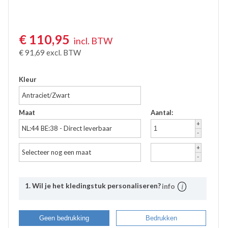
Accessoires
Waadbroeken
€
110,95
incl. BTW
€
91,69
excl. BTW
Kleur
Antraciet/Zwart
Maat
Aantal:
+
NL:44 BE:38 - Direct leverbaar
-
+
Selecteer nog een maat
-
1. Wil je het kledingstuk personaliseren?
info
Uitleg
Bij Bevazet kunt u uw bedrijfskleding ook laten
Geen bedrukking
Bedrukken
bedrukken. Middels onderstaande stappen kunt u