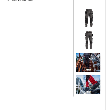
Korte Werkbroeken
Stretch Werkbroeken
Veiligheidsbroeken
Schildersbroeken
Brandvertragende broeken
Thermobroeken
Dames Werkbroeken
Zaagbroeken
Regenbroeken
Onderbroeken
Kniebeschermers