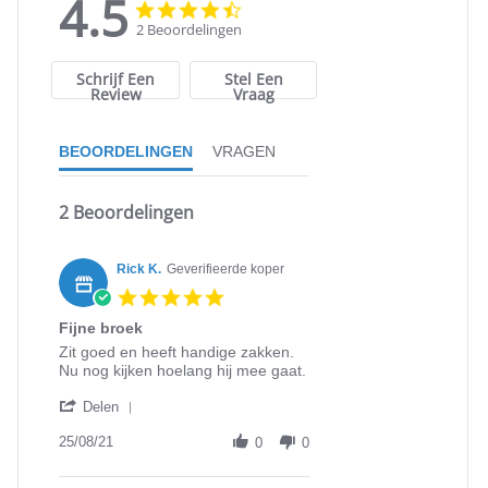
4.5
4.5
4.5
star
star
2 Beoordelingen
rating
rating
Schrijf Een
Stel Een
Review
Vraag
BEOORDELINGEN
VRAGEN
2 Beoordelingen
Rick K.
Geverifieerde koper
5.0
star
Fijne broek
rating
Review
review
Zit goed en heeft handige zakken.
by
stating
Nu nog kijken hoelang hij mee gaat.
Rick
Fijne
'
K.
broek
Delen
Share
on
Review
25/08/21
25
0
0
by
Aug
Rick
2021