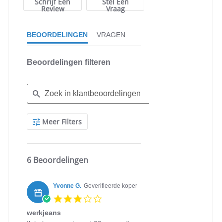
Schrijf Een
Stel Een
Review
Vraag
BEOORDELINGEN
VRAGEN
Beoordelingen filteren
Search
Meer Filters
Reviews
6 Beoordelingen
Yvonne G.
Geverifieerde koper
3.0
star
werkjeans
rating