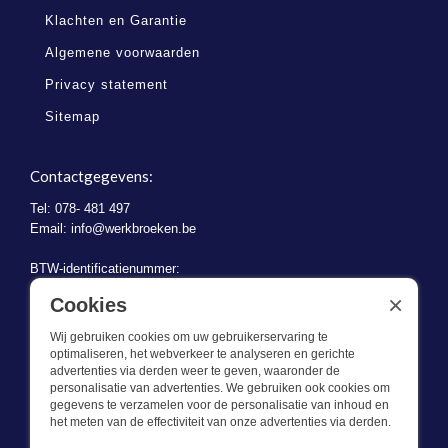
Klachten en Garantie
Algemene voorwaarden
Privacy statement
Sitemap
Contactgegevens:
Tel: 078- 481 497
Email:
info@werkbroeken.be
BTW-identificatienummer:
BE 0721.730.280
×
Cookies
Wij gebruiken cookies om uw gebruikerservaring te
optimaliseren, het webverkeer te analyseren en gerichte
advertenties via derden weer te geven, waaronder de
personalisatie van advertenties. We gebruiken ook cookies om
gegevens te verzamelen voor de personalisatie van inhoud en
Wat we doen
het meten van de effectiviteit van onze advertenties via derden.