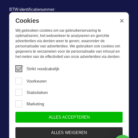
BTW-identificatienummer:
BE 0721.730.280
×
Cookies
Wij gebruiken cookies om uw gebruikerservaring te
optimaliseren, het webverkeer te analyseren en gerichte
advertenties via derden weer te geven, waaronder de
personalisatie van advertenties. We gebruiken ook cookies om
gegevens te verzamelen voor de personalisatie van inhoud en
Wat we doen
het meten van de effectiviteit van onze advertenties via derden.
Deze webshop is onderdeel van BEVAZET BV. Bevazet levert al
Strikt noodzakelijk
sinds 1983 bedrijfskleding aan grote en kleinere ondernemingen.
We hebben een eigen winkel/showroom in Brandwijk. Onze klanten
Voorkeuren
bieden we kwalitatief goede en sterke bedrijfskleding tegen een
scherpe prijs. Onze service is snel, we zijn voorraadhoudend,
Statistieken
daarnaast leveren we bedrijfskleding op maat, ontworpen door onze
eigen ontwerpster. Neem gerust contact met ons op.
Marketing
ALLES ACCEPTEREN
Nieuwsbrief
ALLES WEIGEREN