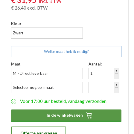
€
31,95
incl. BTW
Accessoires
€
26,40
excl. BTW
Waadbroeken
Kleur
Zwart
Welke maat heb ik nodig?
Maat
Aantal:
+
M - Direct leverbaar
-
+
Selecteer nog een maat
-
Voor 17:00 uur besteld, vandaag verzonden

In de winkelwagen
Offerte aanvragen