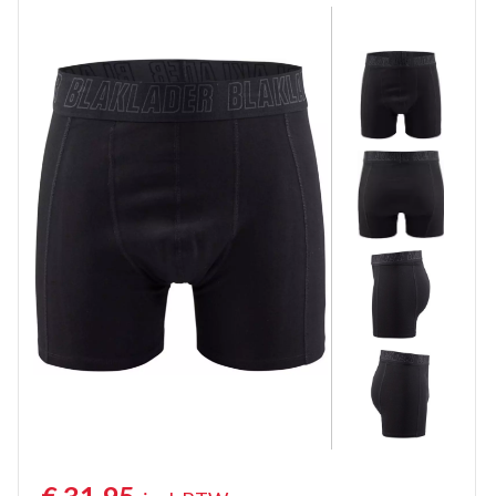
Korte Werkbroeken
Stretch Werkbroeken
Veiligheidsbroeken
Schildersbroeken
Brandvertragende broeken
Thermobroeken
Dames Werkbroeken
Zaagbroeken
Regenbroeken
Onderbroeken
Kniebeschermers